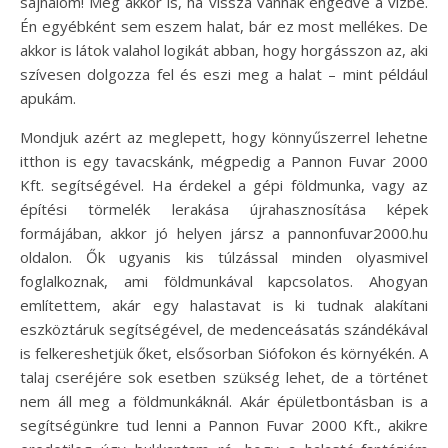
sajnálom! Még akkor is, ha vissza vannak engedve a vízbe.
Én egyébként sem eszem halat, bár ez most mellékes. De
akkor is látok valahol logikát abban, hogy horgásszon az, aki
szívesen dolgozza fel és eszi meg a halat – mint például
apukám.
Mondjuk azért az meglepett, hogy könnyűszerrel lehetne
itthon is egy tavacskánk, mégpedig a Pannon Fuvar 2000
Kft. segítségével. Ha érdekel a gépi földmunka, vagy az
építési törmelék lerakása újrahasznosítása képek
formájában, akkor jó helyen jársz a pannonfuvar2000.hu
oldalon. Ők ugyanis kis túlzással minden olyasmivel
foglalkoznak, ami földmunkával kapcsolatos. Ahogyan
említettem, akár egy halastavat is ki tudnak alakítani
eszköztáruk segítségével, de medenceásatás szándékával
is felkereshetjük őket, elsősorban Siófokon és környékén. A
talaj cseréjére sok esetben szükség lehet, de a történet
nem áll meg a földmunkáknál. Akár épületbontásban is a
segítségünkre tud lenni a Pannon Fuvar 2000 Kft., akikre