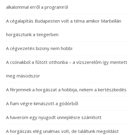
alkalommal erről a programról
A cégalapítás Budapesten volt a téma amikor Marbellán
horgásztunk a tengerben
A cégvezetés bizony nem hobbi
A csónakból a fűtött otthonba – a vízszerelőm így mentett
meg másodszor
A férjemnek a horgászat a hobbija, nekem a kertészkedés
A fiam végre kimászott a gödörből
A haverom egy nyugodt ünneplésre számított
A horgászás elég unalmas volt, de találtunk megoldást