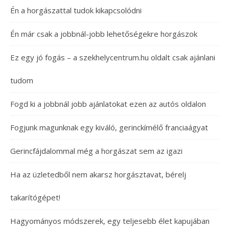
Én a horgászattal tudok kikapcsolódni
Én már csak a jobbnál-jobb lehetőségekre horgászok
Ez egy jó fogás – a szekhelycentrum.hu oldalt csak ajánlani
tudom
Fogd ki a jobbnál jobb ajánlatokat ezen az autós oldalon
Fogjunk magunknak egy kiváló, gerinckímélő franciaágyat
Gerincfájdalommal még a horgászat sem az igazi
Ha az üzletedből nem akarsz horgásztavat, bérelj
takarítógépet!
Hagyományos módszerek, egy teljesebb élet kapujában