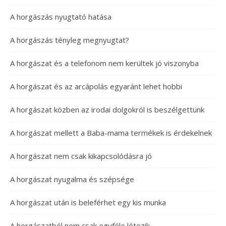
A horgászás nyugtató hatása
A horgászás tényleg megnyugtat?
A horgászat és a telefonom nem kerültek jó viszonyba
A horgászat és az arcápolás egyaránt lehet hobbi
A horgászat közben az irodai dolgokról is beszélgettünk
A horgászat mellett a Baba-mama termékek is érdekelnek
A horgászat nem csak kikapcsolódásra jó
A horgászat nyugalma és szépsége
A horgászat után is beleférhet egy kis munka
A horgászatból nem csak egyféle létezik