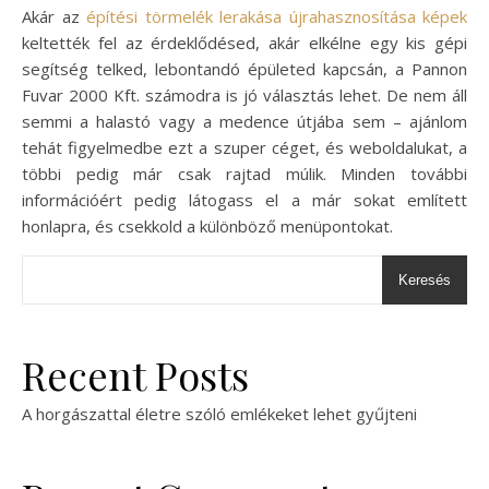
Akár az
építési törmelék lerakása újrahasznosítása képek
keltették fel az érdeklődésed, akár elkélne egy kis gépi
segítség telked, lebontandó épületed kapcsán, a Pannon
Fuvar 2000 Kft. számodra is jó választás lehet. De nem áll
semmi a halastó vagy a medence útjába sem – ajánlom
tehát figyelmedbe ezt a szuper céget, és weboldalukat, a
többi pedig már csak rajtad múlik. Minden további
információért pedig látogass el a már sokat említett
honlapra, és csekkold a különböző menüpontokat.
Keresés
Recent Posts
A horgászattal életre szóló emlékeket lehet gyűjteni