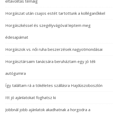
eltávolítás témáig
Horgászat után csajos estét tartottunk a kolléganőkkel
Horgászkéssel és szegélyvágóval leptem meg
édesapámat
Horgászok vs. női ruha beszerzések nagyotmondásai
Horgásztársaim tanácsára beruháztam egy jó téli
autógumira
Így találtam rá a tökéletes szállásra Hajdúszoboszlón
Itt jó ajánlatokat foghatsz ki
Jobbnál jobb ajánlatok akadhatnak a horgodra a