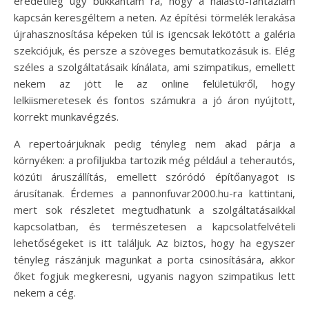
eredetileg úgy bukkantam rá, hogy a halastó-fantáziám
kapcsán keresgéltem a neten. Az építési törmelék lerakása
újrahasznosítása képeken túl is igencsak lekötött a galéria
szekciójuk, és persze a szöveges bemutatkozásuk is. Elég
széles a szolgáltatásaik kínálata, ami szimpatikus, emellett
nekem az jött le az online felületükről, hogy
lelkiismeretesek és fontos számukra a jó áron nyújtott,
korrekt munkavégzés.
A repertoárjuknak pedig tényleg nem akad párja a
környéken: a profiljukba tartozik még például a teherautós,
közúti áruszállítás, emellett szóródó építőanyagot is
árusítanak. Érdemes a pannonfuvar2000.hu-ra kattintani,
mert sok részletet megtudhatunk a szolgáltatásaikkal
kapcsolatban, és természetesen a kapcsolatfelvételi
lehetőségeket is itt találjuk. Az biztos, hogy ha egyszer
tényleg rászánjuk magunkat a porta csinosítására, akkor
őket fogjuk megkeresni, ugyanis nagyon szimpatikus lett
nekem a cég.