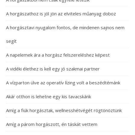
A horgászathoz is jól jön az elviteles műanyag doboz
A horgásztavi nyugalom fontos, de mindenen sajnos nem
segít
A napelemek ára a horgász felszereléshez képest
A vidéki élethez is kell egy jó szakmai partner
A vízparton ülve az operatív lízing volt a beszédtémánk
Akár otthon is lehetne egy kis tavacskánk
Amíg a fiúk horgásztak, wellnesshétvégét rögtönöztünk
Amíg a párom horgászott, én táskát vettem