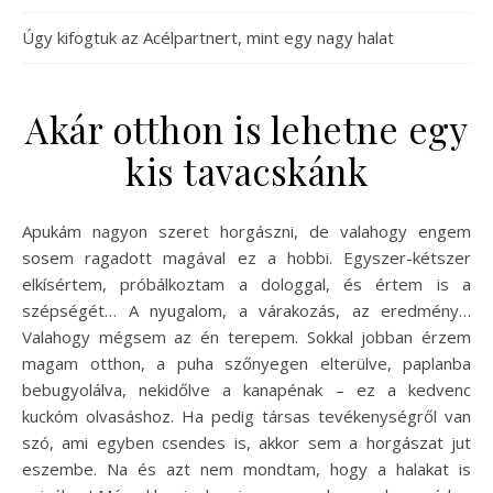
Úgy kifogtuk az Acélpartnert, mint egy nagy halat
Akár otthon is lehetne egy
kis tavacskánk
Apukám nagyon szeret horgászni, de valahogy engem
sosem ragadott magával ez a hobbi. Egyszer-kétszer
elkísértem, próbálkoztam a dologgal, és értem is a
szépségét… A nyugalom, a várakozás, az eredmény…
Valahogy mégsem az én terepem. Sokkal jobban érzem
magam otthon, a puha szőnyegen elterülve, paplanba
bebugyolálva, nekidőlve a kanapénak – ez a kedvenc
kuckóm olvasáshoz. Ha pedig társas tevékenységről van
szó, ami egyben csendes is, akkor sem a horgászat jut
eszembe. Na és azt nem mondtam, hogy a halakat is