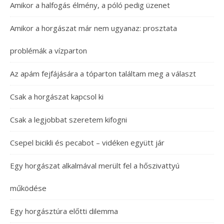
Amikor a halfogás élmény, a póló pedig üzenet
Amikor a horgászat már nem ugyanaz: prosztata
problémák a vízparton
Az apám fejfájására a tóparton találtam meg a választ
Csak a horgászat kapcsol ki
Csak a legjobbat szeretem kifogni
Csepel bicikli és pecabot – vidéken együtt jár
Egy horgászat alkalmával merült fel a hőszivattyú
működése
Egy horgásztúra előtti dilemma