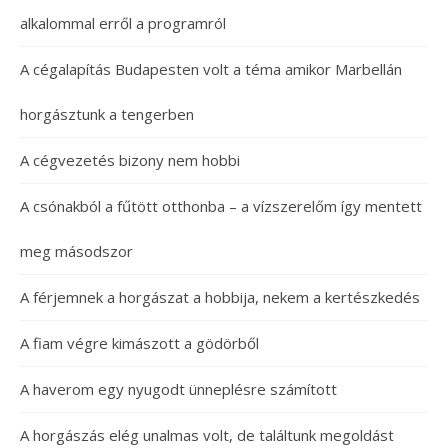
alkalommal erről a programról
A cégalapítás Budapesten volt a téma amikor Marbellán
horgásztunk a tengerben
A cégvezetés bizony nem hobbi
A csónakból a fűtött otthonba – a vízszerelőm így mentett
meg másodszor
A férjemnek a horgászat a hobbija, nekem a kertészkedés
A fiam végre kimászott a gödörből
A haverom egy nyugodt ünneplésre számított
A horgászás elég unalmas volt, de találtunk megoldást