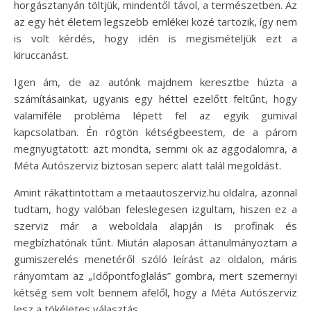
horgásztanyán töltjük, mindentől távol, a természetben. Az
az egy hét életem legszebb emlékei közé tartozik, így nem
is volt kérdés, hogy idén is megismételjük ezt a
kiruccanást.
Igen ám, de az autónk majdnem keresztbe húzta a
számításainkat, ugyanis egy héttel ezelőtt feltűnt, hogy
valamiféle probléma lépett fel az egyik gumival
kapcsolatban. Én rögtön kétségbeestem, de a párom
megnyugtatott: azt mondta, semmi ok az aggodalomra, a
Méta Autószerviz biztosan seperc alatt talál megoldást.
Amint rákattintottam a metaautoszerviz.hu oldalra, azonnal
tudtam, hogy valóban feleslegesen izgultam, hiszen ez a
szerviz már a weboldala alapján is profinak és
megbízhatónak tűnt. Miután alaposan áttanulmányoztam a
gumiszerelés menetéről szóló leírást az oldalon, máris
rányomtam az „Időpontfoglalás” gombra, mert szemernyi
kétség sem volt bennem afelől, hogy a Méta Autószerviz
lesz a tökéletes választás.