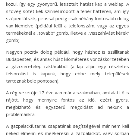
közül, így egy gyönyörű, letisztult hatást kap a weblap. A
szöveg sötét kék színnel íródott a fehér háttéren, ami így
szépen látszik, pirossal pedig csak néhány fontosabb dolog
van kiemelve (például felül a telefonszám, vagy az egyes
termékeknél a „tovább” gomb, illetve a „visszahívást kérek”
gomb).
Nagyon pozitív dolog például, hogy házhoz is szállítanak
Budapesten, és annak húsz kilométeres vonzáskörzetében
a gázcseretelep raktárukból (a lap alján egy részletes
felsorolást is kapunk, hogy ebbe mely települések
tartoznak bele pontosan).
A cég vezetője 17 éve van már a szakmában, ami alatt ő is
rájött, hogy mennyire fontos az idő, ezért gyors,
megbízható és egyszerű megoldást ad nekünk a
problémánkra.
A gazpalackfutar.hu csapatának segítségével már nem kell
neked elmenni és megkeresni a gázpalackot, vagy sorban