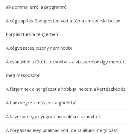
alkalommal erről a programról
A cégalapítás Budapesten volt a téma amikor Marbellán
horgásztunk a tengerben
A cégvezetés bizony nem hobbi
A csónakból a fűtött otthonba – a vízszerelőm így mentett
meg másodszor
A férjemnek a horgászat a hobbija, nekem a kertészkedés
A fiam végre kimászott a gödörből
A haverom egy nyugodt ünneplésre számított
A horgászás elég unalmas volt, de találtunk megoldást