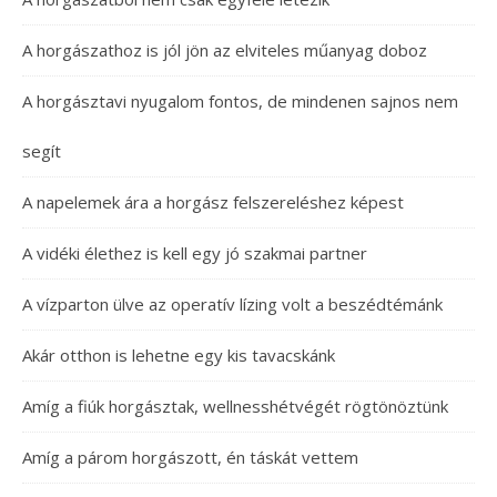
A horgászathoz is jól jön az elviteles műanyag doboz
A horgásztavi nyugalom fontos, de mindenen sajnos nem
segít
A napelemek ára a horgász felszereléshez képest
A vidéki élethez is kell egy jó szakmai partner
A vízparton ülve az operatív lízing volt a beszédtémánk
Akár otthon is lehetne egy kis tavacskánk
Amíg a fiúk horgásztak, wellnesshétvégét rögtönöztünk
Amíg a párom horgászott, én táskát vettem