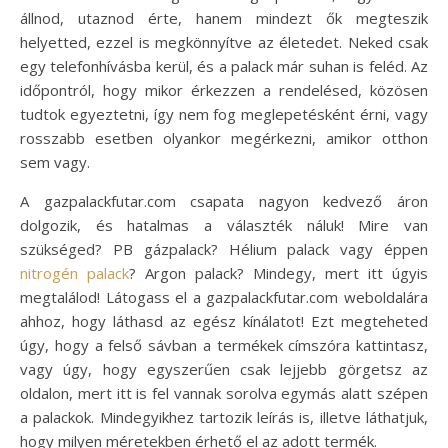
állnod, utaznod érte, hanem mindezt ők megteszik
helyetted, ezzel is megkönnyítve az életedet. Neked csak
egy telefonhívásba kerül, és a palack már suhan is feléd. Az
időpontról, hogy mikor érkezzen a rendelésed, közösen
tudtok egyeztetni, így nem fog meglepetésként érni, vagy
rosszabb esetben olyankor megérkezni, amikor otthon
sem vagy.
A gazpalackfutar.com csapata nagyon kedvező áron
dolgozik, és hatalmas a választék náluk! Mire van
szükséged? PB gázpalack? Hélium palack vagy éppen
nitrogén palack
? Argon palack? Mindegy, mert itt úgyis
megtalálod! Látogass el a gazpalackfutar.com weboldalára
ahhoz, hogy láthasd az egész kínálatot! Ezt megteheted
úgy, hogy a felső sávban a termékek címszóra kattintasz,
vagy úgy, hogy egyszerűen csak lejjebb görgetsz az
oldalon, mert itt is fel vannak sorolva egymás alatt szépen
a palackok. Mindegyikhez tartozik leírás is, illetve láthatjuk,
hogy milyen méretekben érhető el az adott termék.