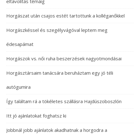
eltávolítás témáig
Horgászat után csajos estét tartottunk a kolléganőkkel
Horgászkéssel és szegélyvágóval leptem meg
édesapámat
Horgászok vs. női ruha beszerzések nagyotmondásai
Horgásztársaim tanácsára beruháztam egy jó téli
autógumira
Így találtam rá a tökéletes szállásra Hajdúszoboszlón
Itt jó ajánlatokat foghatsz ki
Jobbnál jobb ajánlatok akadhatnak a horgodra a