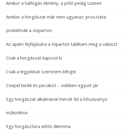
Amikor a halfogás élmény, a póló pedig üzenet
Amikor a horgászat már nem ugyanaz: prosztata
problémák a vízparton
Az apám fejfájására a tóparton találtam meg a választ
Csak a horgászat kapcsol ki
Csak a legjobbat szeretem kifogni
Csepel bicikli és pecabot – vidéken együtt jár
Egy horgászat alkalmával merült fel a hőszivattyú
működése
Egy horgásztúra előtti dilemma