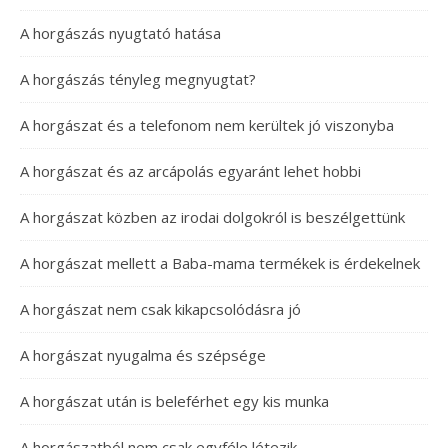
A horgászás nyugtató hatása
A horgászás tényleg megnyugtat?
A horgászat és a telefonom nem kerültek jó viszonyba
A horgászat és az arcápolás egyaránt lehet hobbi
A horgászat közben az irodai dolgokról is beszélgettünk
A horgászat mellett a Baba-mama termékek is érdekelnek
A horgászat nem csak kikapcsolódásra jó
A horgászat nyugalma és szépsége
A horgászat után is beleférhet egy kis munka
A horgászatból nem csak egyféle létezik