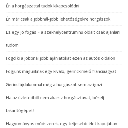
Én a horgászattal tudok kikapcsolódni
Én már csak a jobbnál-jobb lehetőségekre horgászok
Ez egy jó fogás – a szekhelycentrum.hu oldalt csak ajánlani
tudom
Fogd ki a jobbnál jobb ajánlatokat ezen az autós oldalon
Fogjunk magunknak egy kiváló, gerinckímélő franciaágyat
Gerincfájdalommal még a horgászat sem az igazi
Ha az üzletedből nem akarsz horgásztavat, bérelj
takarítógépet!
Hagyományos módszerek, egy teljesebb élet kapujában