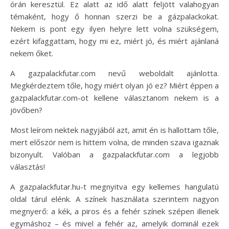
órán keresztül. Ez alatt az idő alatt feljött valahogyan
témaként, hogy ő honnan szerzi be a gázpalackokat.
Nekem is pont egy ilyen helyre lett volna szükségem,
ezért kifaggattam, hogy mi ez, miért jó, és miért ajánlaná
nekem őket.
A gazpalackfutar.com nevű weboldalt ajánlotta.
Megkérdeztem tőle, hogy miért olyan jó ez? Miért éppen a
gazpalackfutar.com-ot kellene választanom nekem is a
jövőben?
Most leírom nektek nagyjából azt, amit én is hallottam tőle,
mert először nem is hittem volna, de minden szava igaznak
bizonyult. Valóban a gazpalackfutar.com a legjobb
választás!
A gazpalackfutar.hu-t megnyitva egy kellemes hangulatú
oldal tárul elénk. A színek használata szerintem nagyon
megnyerő: a kék, a piros és a fehér színek szépen illenek
egymáshoz – és mivel a fehér az, amelyik dominál ezek