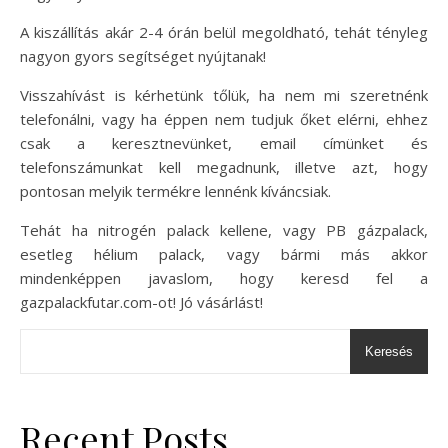
A kiszállítás akár 2-4 órán belül megoldható, tehát tényleg
nagyon gyors segítséget nyújtanak!
Visszahívást is kérhetünk tőlük, ha nem mi szeretnénk
telefonálni, vagy ha éppen nem tudjuk őket elérni, ehhez
csak a keresztnevünket, email címünket és
telefonszámunkat kell megadnunk, illetve azt, hogy
pontosan melyik termékre lennénk kíváncsiak.
Tehát ha nitrogén palack kellene, vagy PB gázpalack,
esetleg hélium palack, vagy bármi más akkor
mindenképpen javaslom, hogy keresd fel a
gazpalackfutar.com-ot! Jó vásárlást!
Keresés
Recent Posts