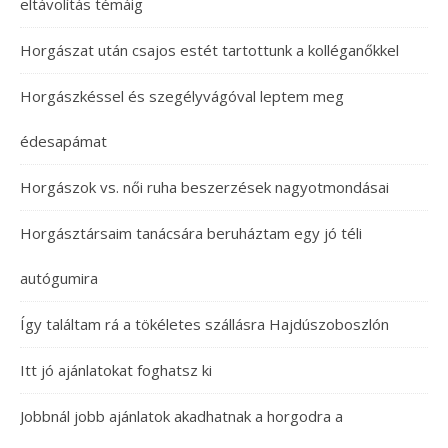
eltávolítás témáig
Horgászat után csajos estét tartottunk a kolléganőkkel
Horgászkéssel és szegélyvágóval leptem meg
édesapámat
Horgászok vs. női ruha beszerzések nagyotmondásai
Horgásztársaim tanácsára beruháztam egy jó téli
autógumira
Így találtam rá a tökéletes szállásra Hajdúszoboszlón
Itt jó ajánlatokat foghatsz ki
Jobbnál jobb ajánlatok akadhatnak a horgodra a