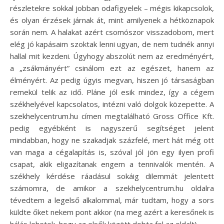
részletekre sokkal jobban odafigyelek – mégis kikapcsolok,
és olyan érzések járnak át, mint amilyenek a hétköznapok
során nem. A halakat azért csomószor visszadobom, mert
elég jó kapásaim szoktak lenni ugyan, de nem tudnék annyi
hallal mit kezdeni. Úgyhogy abszolút nem az eredményért,
a „zsákmányért” csinálom ezt az egészet, hanem az
élményért. Az pedig úgyis megvan, hiszen jó társaságban
remekül telik az idő. Pláne jól esik mindez, így a cégem
székhelyével kapcsolatos, intézni való dolgok közepette. A
szekhelycentrum.hu címen megtalálható Gross Office Kft.
pedig egyébként is nagyszerű segítséget jelent
mindabban, hogy ne szakadjak százfelé, mert hát még ott
van maga a cégalapítás is, szóval jól jön egy ilyen profi
csapat, akik eligazítanak engem a tennivalók mentén. A
székhely kérdése ráadásul sokáig dilemmát jelentett
számomra, de amikor a szekhelycentrum.hu oldalra
tévedtem a legelső alkalommal, már tudtam, hogy a sors
küldte őket nekem pont akkor (na meg azért a keresőnek is