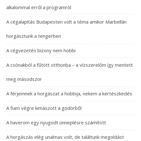
alkalommal erről a programról
A cégalapítás Budapesten volt a téma amikor Marbellán
horgásztunk a tengerben
A cégvezetés bizony nem hobbi
A csónakból a fűtött otthonba – a vízszerelőm így mentett
meg másodszor
A férjemnek a horgászat a hobbija, nekem a kertészkedés
A fiam végre kimászott a gödörből
A haverom egy nyugodt ünneplésre számított
A horgászás elég unalmas volt, de találtunk megoldást