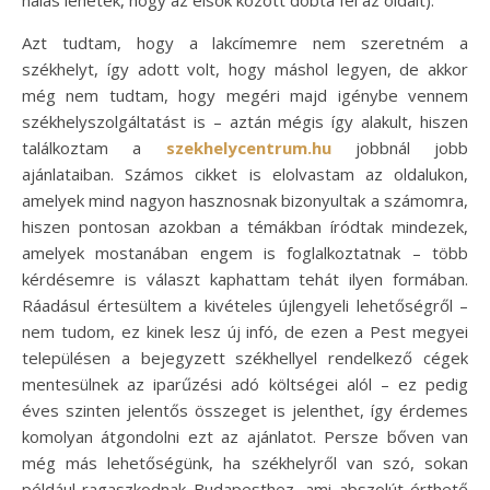
hálás lehetek, hogy az elsők között dobta fel az oldalt).
Azt tudtam, hogy a lakcímemre nem szeretném a
székhelyt, így adott volt, hogy máshol legyen, de akkor
még nem tudtam, hogy megéri majd igénybe vennem
székhelyszolgáltatást is – aztán mégis így alakult, hiszen
találkoztam a
szekhelycentrum.hu
jobbnál jobb
ajánlataiban. Számos cikket is elolvastam az oldalukon,
amelyek mind nagyon hasznosnak bizonyultak a számomra,
hiszen pontosan azokban a témákban íródtak mindezek,
amelyek mostanában engem is foglalkoztatnak – több
kérdésemre is választ kaphattam tehát ilyen formában.
Ráadásul értesültem a kivételes újlengyeli lehetőségről –
nem tudom, ez kinek lesz új infó, de ezen a Pest megyei
településen a bejegyzett székhellyel rendelkező cégek
mentesülnek az iparűzési adó költségei alól – ez pedig
éves szinten jelentős összeget is jelenthet, így érdemes
komolyan átgondolni ezt az ajánlatot. Persze bőven van
még más lehetőségünk, ha székhelyről van szó, sokan
például ragaszkodnak Budapesthez, ami abszolút érthető