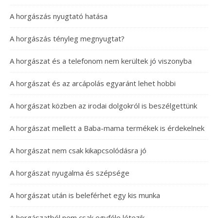
A horgászás nyugtató hatása
A horgászás tényleg megnyugtat?
A horgászat és a telefonom nem kerültek jó viszonyba
A horgászat és az arcápolás egyaránt lehet hobbi
A horgászat közben az irodai dolgokról is beszélgettünk
A horgászat mellett a Baba-mama termékek is érdekelnek
A horgászat nem csak kikapcsolódásra jó
A horgászat nyugalma és szépsége
A horgászat után is beleférhet egy kis munka
A horgászatból nem csak egyféle létezik