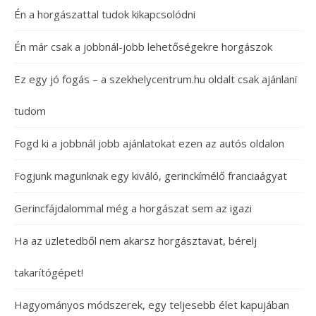
Én a horgászattal tudok kikapcsolódni
Én már csak a jobbnál-jobb lehetőségekre horgászok
Ez egy jó fogás – a szekhelycentrum.hu oldalt csak ajánlani
tudom
Fogd ki a jobbnál jobb ajánlatokat ezen az autós oldalon
Fogjunk magunknak egy kiváló, gerinckímélő franciaágyat
Gerincfájdalommal még a horgászat sem az igazi
Ha az üzletedből nem akarsz horgásztavat, bérelj
takarítógépet!
Hagyományos módszerek, egy teljesebb élet kapujában