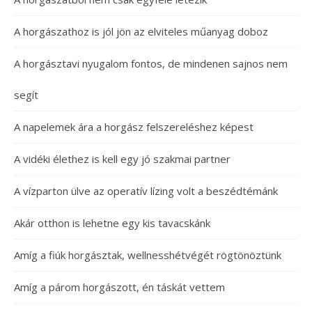
A horgászathoz is jól jön az elviteles műanyag doboz
A horgásztavi nyugalom fontos, de mindenen sajnos nem
segít
A napelemek ára a horgász felszereléshez képest
A vidéki élethez is kell egy jó szakmai partner
A vízparton ülve az operatív lízing volt a beszédtémánk
Akár otthon is lehetne egy kis tavacskánk
Amíg a fiúk horgásztak, wellnesshétvégét rögtönöztünk
Amíg a párom horgászott, én táskát vettem