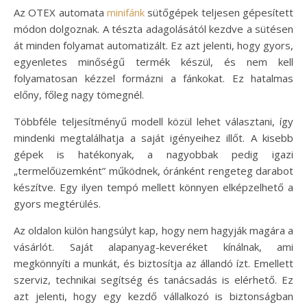
Az OTEX automata
minifánk
sütőgépek teljesen gépesített
módon dolgoznak. A tészta adagolásától kezdve a sütésen
át minden folyamat automatizált. Ez azt jelenti, hogy gyors,
egyenletes minőségű termék készül, és nem kell
folyamatosan kézzel formázni a fánkokat. Ez hatalmas
előny, főleg nagy tömegnél.
Többféle teljesítményű modell közül lehet választani, így
mindenki megtalálhatja a saját igényeihez illőt. A kisebb
gépek is hatékonyak, a nagyobbak pedig igazi
„termelőüzemként” működnek, óránként rengeteg darabot
készítve. Egy ilyen tempó mellett könnyen elképzelhető a
gyors megtérülés.
Az oldalon külön hangsúlyt kap, hogy nem hagyják magára a
vásárlót. Saját alapanyag-keveréket kínálnak, ami
megkönnyíti a munkát, és biztosítja az állandó ízt. Emellett
szerviz, technikai segítség és tanácsadás is elérhető. Ez
azt jelenti, hogy egy kezdő vállalkozó is biztonságban