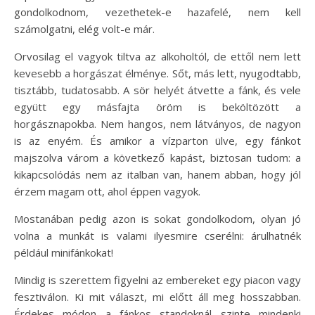
gondolkodnom, vezethetek-e hazafelé, nem kell
számolgatni, elég volt-e már.
Orvosilag el vagyok tiltva az alkoholtól, de ettől nem lett
kevesebb a horgászat élménye. Sőt, más lett, nyugodtabb,
tisztább, tudatosabb. A sör helyét átvette a fánk, és vele
együtt egy másfajta öröm is beköltözött a
horgásznapokba. Nem hangos, nem látványos, de nagyon
is az enyém. És amikor a vízparton ülve, egy fánkot
majszolva várom a következő kapást, biztosan tudom: a
kikapcsolódás nem az italban van, hanem abban, hogy jól
érzem magam ott, ahol éppen vagyok.
Mostanában pedig azon is sokat gondolkodom, olyan jó
volna a munkát is valami ilyesmire cserélni: árulhatnék
például minifánkokat!
Mindig is szerettem figyelni az embereket egy piacon vagy
fesztiválon. Ki mit választ, mi előtt áll meg hosszabban.
Érdekes módon a fánkos standoknál szinte mindenki