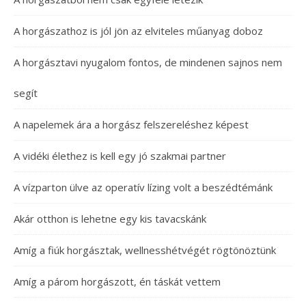
A horgászathoz is jól jön az elviteles műanyag doboz
A horgásztavi nyugalom fontos, de mindenen sajnos nem
segít
A napelemek ára a horgász felszereléshez képest
A vidéki élethez is kell egy jó szakmai partner
A vízparton ülve az operatív lízing volt a beszédtémánk
Akár otthon is lehetne egy kis tavacskánk
Amíg a fiúk horgásztak, wellnesshétvégét rögtönöztünk
Amíg a párom horgászott, én táskát vettem