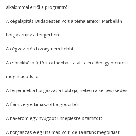
alkalommal erről a programról
A cégalapítás Budapesten volt a téma amikor Marbellán
horgásztunk a tengerben
A cégvezetés bizony nem hobbi
A csónakból a fűtött otthonba – a vízszerelőm így mentett
meg másodszor
A férjemnek a horgászat a hobbija, nekem a kertészkedés
A fiam végre kimászott a gödörből
A haverom egy nyugodt ünneplésre számított
A horgászás elég unalmas volt, de találtunk megoldást