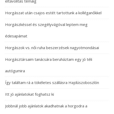
eltávolítás témáig
Horgászat után csajos estét tartottunk a kolléganőkkel
Horgászkéssel és szegélyvágóval leptem meg
édesapámat
Horgászok vs. női ruha beszerzések nagyotmondásai
Horgásztársaim tanácsára beruháztam egy jó téli
autógumira
Így találtam rá a tökéletes szállásra Hajdúszoboszlón
Itt jó ajánlatokat foghatsz ki
Jobbnál jobb ajánlatok akadhatnak a horgodra a