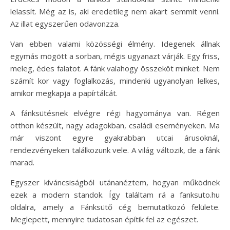
lelassít. Még az is, aki eredetileg nem akart semmit venni.
Az illat egyszerűen odavonzza.
Van ebben valami közösségi élmény. Idegenek állnak
egymás mögött a sorban, mégis ugyanazt várják. Egy friss,
meleg, édes falatot. A fánk valahogy összeköt minket. Nem
számít kor vagy foglalkozás, mindenki ugyanolyan lelkes,
amikor megkapja a papírtálcát.
A fánksütésnek elvégre régi hagyománya van. Régen
otthon készült, nagy adagokban, családi eseményeken. Ma
már viszont egyre gyakrabban utcai árusoknál,
rendezvényeken találkozunk vele. A világ változik, de a fánk
marad.
Egyszer kíváncsiságból utánanéztem, hogyan működnek
ezek a modern standok. Így találtam rá a fanksuto.hu
oldalra, amely a Fánksütő cég bemutatkozó felülete.
Meglepett, mennyire tudatosan építik fel az egészet.