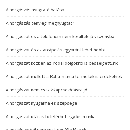
A horgászás nyugtató hatása
A horgászás tényleg megnyugtat?
A horgászat és a telefonom nem kerültek jó viszonyba
A horgászat és az arcápolás egyaránt lehet hobbi
A horgászat közben az irodai dolgokról is beszélgettünk
A horgászat mellett a Baba-mama termékek is érdekelnek
A horgászat nem csak kikapcsolódásra jó
A horgászat nyugalma és szépsége
A horgászat után is beleférhet egy kis munka
A horgászatból nem csak egyféle létezik