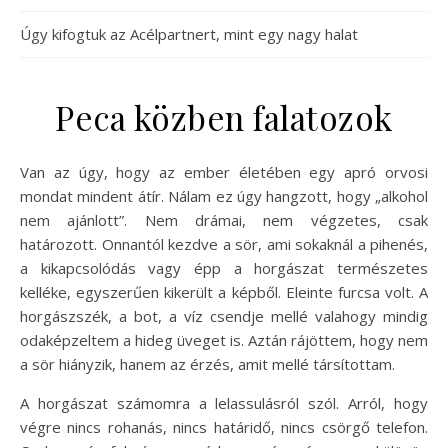
Úgy kifogtuk az Acélpartnert, mint egy nagy halat
Peca közben falatozok
Van az úgy, hogy az ember életében egy apró orvosi
mondat mindent átír. Nálam ez úgy hangzott, hogy „alkohol
nem ajánlott”. Nem drámai, nem végzetes, csak
határozott. Onnantól kezdve a sör, ami sokaknál a pihenés,
a kikapcsolódás vagy épp a horgászat természetes
kelléke, egyszerűen kikerült a képből. Eleinte furcsa volt. A
horgászszék, a bot, a víz csendje mellé valahogy mindig
odaképzeltem a hideg üveget is. Aztán rájöttem, hogy nem
a sör hiányzik, hanem az érzés, amit mellé társítottam.
A horgászat számomra a lelassulásról szól. Arról, hogy
végre nincs rohanás, nincs határidő, nincs csörgő telefon.