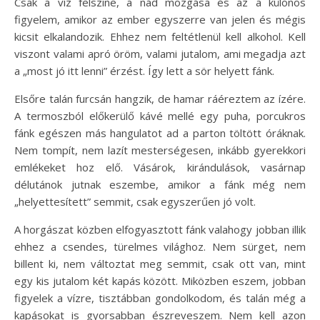
Csak a víz felszíne, a nád mozgása és az a különös
figyelem, amikor az ember egyszerre van jelen és mégis
kicsit elkalandozik. Ehhez nem feltétlenül kell alkohol. Kell
viszont valami apró öröm, valami jutalom, ami megadja azt
a „most jó itt lenni” érzést. Így lett a sör helyett fánk.
Elsőre talán furcsán hangzik, de hamar ráéreztem az ízére.
A termoszból előkerülő kávé mellé egy puha, porcukros
fánk egészen más hangulatot ad a parton töltött óráknak.
Nem tompít, nem lazít mesterségesen, inkább gyerekkori
emlékeket hoz elő. Vásárok, kirándulások, vasárnap
délutánok jutnak eszembe, amikor a fánk még nem
„helyettesített” semmit, csak egyszerűen jó volt.
A horgászat közben elfogyasztott fánk valahogy jobban illik
ehhez a csendes, türelmes világhoz. Nem sürget, nem
billent ki, nem változtat meg semmit, csak ott van, mint
egy kis jutalom két kapás között. Miközben eszem, jobban
figyelek a vízre, tisztábban gondolkodom, és talán még a
kapásokat is gyorsabban észreveszem. Nem kell azon