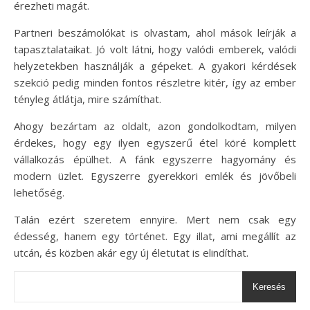
érezheti magát.
Partneri beszámolókat is olvastam, ahol mások leírják a
tapasztalataikat. Jó volt látni, hogy valódi emberek, valódi
helyzetekben használják a gépeket. A gyakori kérdések
szekció pedig minden fontos részletre kitér, így az ember
tényleg átlátja, mire számíthat.
Ahogy bezártam az oldalt, azon gondolkodtam, milyen
érdekes, hogy egy ilyen egyszerű étel köré komplett
vállalkozás épülhet. A fánk egyszerre hagyomány és
modern üzlet. Egyszerre gyerekkori emlék és jövőbeli
lehetőség.
Talán ezért szeretem ennyire. Mert nem csak egy
édesség, hanem egy történet. Egy illat, ami megállít az
utcán, és közben akár egy új életutat is elindíthat.
Keresés