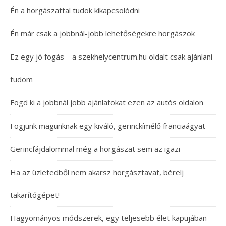
Én a horgászattal tudok kikapcsolódni
Én már csak a jobbnál-jobb lehetőségekre horgászok
Ez egy jó fogás – a szekhelycentrum.hu oldalt csak ajánlani
tudom
Fogd ki a jobbnál jobb ajánlatokat ezen az autós oldalon
Fogjunk magunknak egy kiváló, gerinckímélő franciaágyat
Gerincfájdalommal még a horgászat sem az igazi
Ha az üzletedből nem akarsz horgásztavat, bérelj
takarítógépet!
Hagyományos módszerek, egy teljesebb élet kapujában