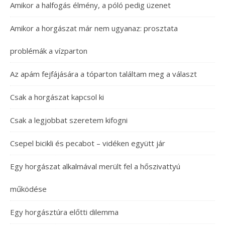
Amikor a halfogás élmény, a póló pedig üzenet
Amikor a horgászat már nem ugyanaz: prosztata
problémák a vízparton
Az apám fejfájására a tóparton találtam meg a választ
Csak a horgászat kapcsol ki
Csak a legjobbat szeretem kifogni
Csepel bicikli és pecabot – vidéken együtt jár
Egy horgászat alkalmával merült fel a hőszivattyú
működése
Egy horgásztúra előtti dilemma